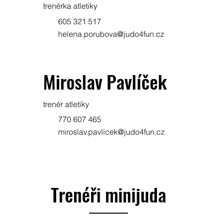
trenérka atletiky
605 321 517
helena.porubova@judo4fun.cz
Miroslav Pavlíček
trenér atletiky
770 607 465
miroslav.pavlicek@judo4fun.cz
Trenéři minijuda