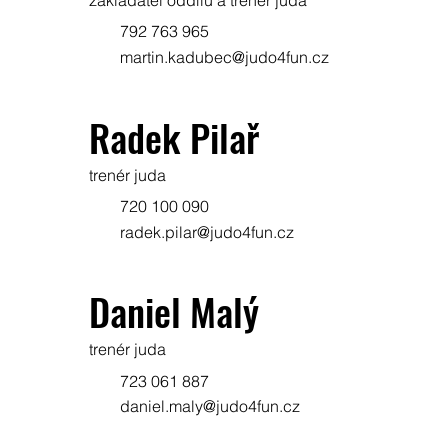
zakladatel oddílu a trenér juda
792 763 965
martin.kadubec@judo4fun.cz
Radek Pilař
trenér juda
720 100 090
radek.pilar@judo4fun.cz
Daniel Malý
trenér juda
723 061 887
daniel.maly@judo4fun.cz