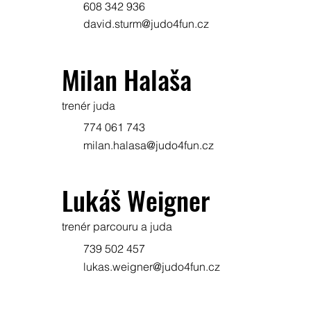
608 342 936
david.sturm@judo4fun.cz
Milan Halaša
trenér juda
774 061 743
milan.halasa@judo4fun.cz
Lukáš Weigner
trenér parcouru a juda
739 502 457
lukas.weigner@judo4fun.cz