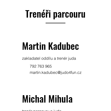
Trenéři parcouru
Martin Kadubec
zakladatel oddílu a trenér juda
792 763 965
martin.kadubec@judo4fun.cz
Michal Mihula
trenér parcouru a juda