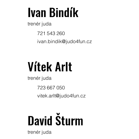
Ivan Bindík
trenér juda
721 543 260
ivan.bindik@judo4fun.cz
Vítek Arlt
trenér juda
723 667 050
vitek.arlt@judo4fun.cz
David Šturm
trenér juda