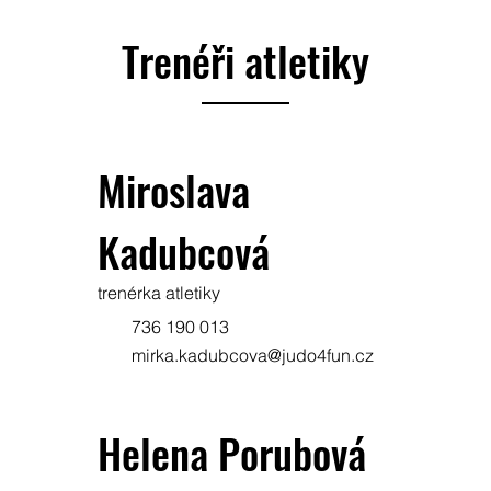
Trenéři atletiky
Miroslava
Kadubcová
trenérka atletiky
736 190 013
mirka.kadubcova@judo4fun.cz
Helena Porubová