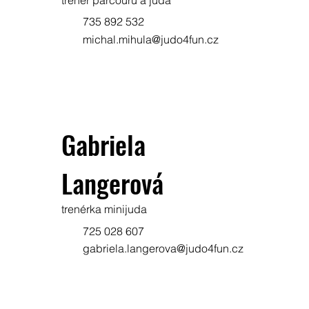
735 892 532
michal.mihula@judo4fun.cz
Gabriela
Langerová
trenérka minijuda
725 028 607
gabriela.langerova@judo4fun.cz