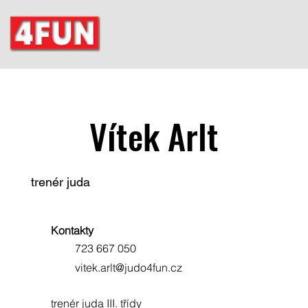
Vítek Arlt
trenér juda
Kontakty
723 667 050
vitek.arlt@judo4fun.cz
trenér juda III. třídy