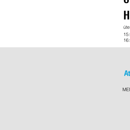
H
úte
15
16
ME