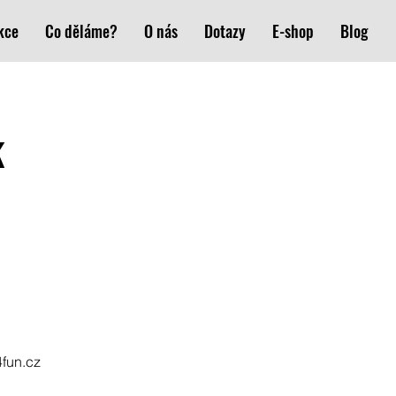
kce
Co děláme?
O nás
Dotazy
E-shop
Blog
k
4fun.cz