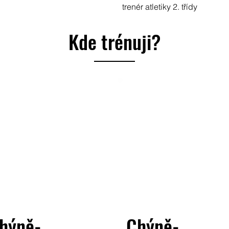
trenér atletiky 2. třídy
Kde trénuji?
hýně-
Chýně-