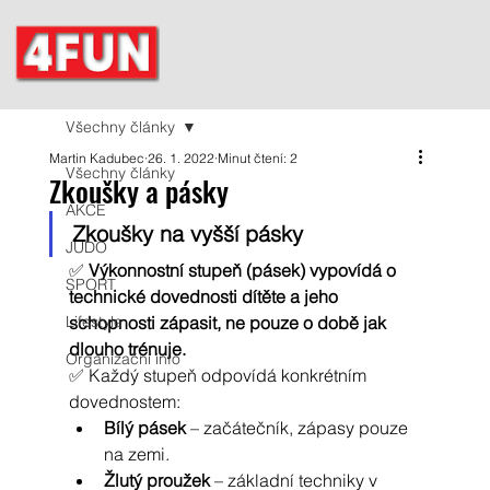
Všechny články
Martin Kadubec
26. 1. 2022
Minut čtení: 2
Všechny články
Zkoušky a pásky
AKCE
Zkoušky na vyšší pásky
JUDO
✅ 
Výkonnostní stupeň (pásek) vypovídá o 
SPORT
technické dovednosti dítěte a jeho 
Lifestyle
schopnosti zápasit, ne pouze o době jak 
dlouho trénuje.
Organizační info
✅ Každý stupeň odpovídá konkrétním 
dovednostem:
Bílý pásek
 – začátečník, zápasy pouze 
na zemi.
Žlutý proužek
 – základní techniky v 