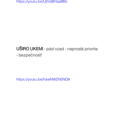
https://youtu.be/UjhGBHqaBBc
UŠIRO UKEMI 
- pád vzad - naprostá priorita 
- bezpečnost!
https://youtu.be/hawNWZN5ND8