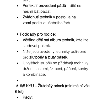
Perfektní provedení pádů
 – dítě se 
nesmí bát padat.
Zvládnutí technik v postoji a na 
zemi
 podle zkušebního řádu.
📌 
Podklady pro rodiče:
Většina dětí má album technik
, kde lze 
sledovat pokrok.
Níže jsou uvedeny techniky potřebné 
pro 
žlutobílý a žlutý pásek
.
U vyšších stupňů se přidávají techniky 
držení na zemi, škrcení, páčení, kontry 
a kombinace.
📌 
6/5 KYU – Žlutobílý pásek (minimální věk 
6 let)
:
Pády: