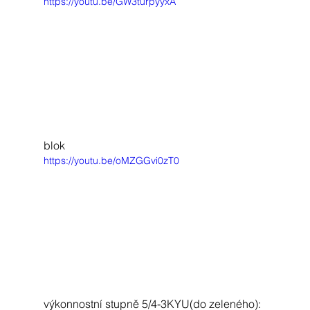
https://youtu.be/GW3turpyyxA
blok
https://youtu.be/oMZGGvi0zT0
výkonnostní stupně 5/4-3KYU(do zeleného):