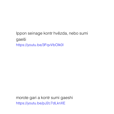
Ippon seinage kontr hvězda, nebo sumi 
gaeši
https://youtu.be/3FqvVbOlk0I
morote gari a kontr sumi gaeshi
https://youtu.be/pJ2c7dLknXE