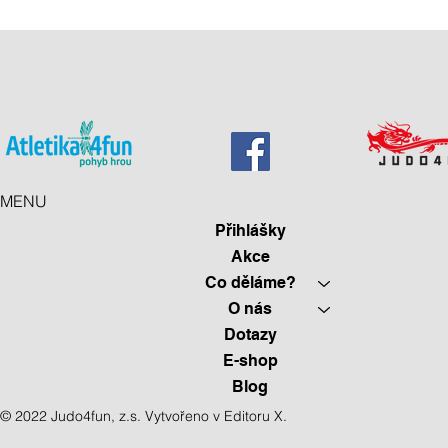
MENU
Přihlášky
Akce
Co děláme?
O nás
Dotazy
E-shop
Blog
© 2022 Judo4fun, z.s. Vytvořeno v E
ditoru X.