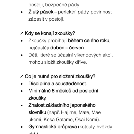
postoji, bezpečné pády.
Žlutý pásek
 – perfektní pády, povinnost 
zápasit v postoji.
📌 
Kdy se konají zkoušky?
Zkoušky probíhají 
během celého roku
, 
nejčastěji 
duben – červen
.
Děti, které se účastní víkendových akcí, 
mohou složit zkoušky dříve.
📌 
Co je nutné pro složení zkoušky?
Disciplína a soustředěnost.
Minimálně 8 měsíců od poslední 
zkoušky.
Znalost základního japonského 
slovníku
 (např. Hajime, Mate, Mae 
ukemi, Kesa Gatame, Osai Komi).
Gymnastická průprava
 (kotouly, hvězdy 
atd.).