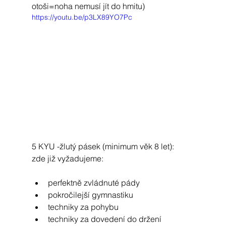
otoši=noha nemusí jít do hmitu)
https://youtu.be/p3LX89YO7Pc
5 KYU -žlutý pásek (minimum věk 8 let):
zde již vyžadujeme:
perfektně zvládnuté pády
pokročilejší gymnastiku
techniky za pohybu
techniky za dovedení do držení