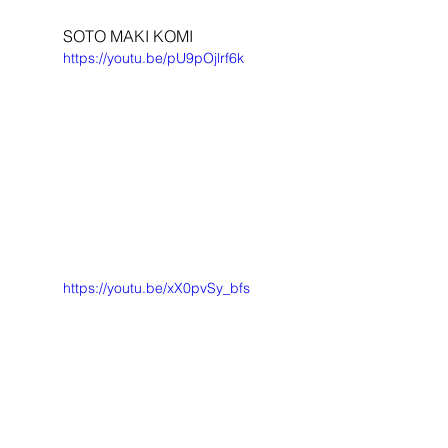
SOTO MAKI KOMI
https://youtu.be/pU9pOjlrf6k
https://youtu.be/xX0pvSy_bfs