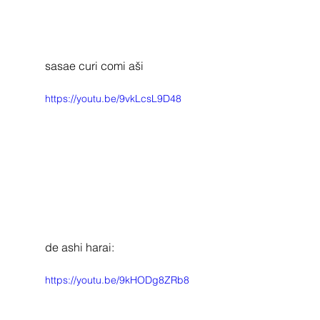
sasae curi comi aši
https://youtu.be/9vkLcsL9D48
de ashi harai:
https://youtu.be/9kHODg8ZRb8