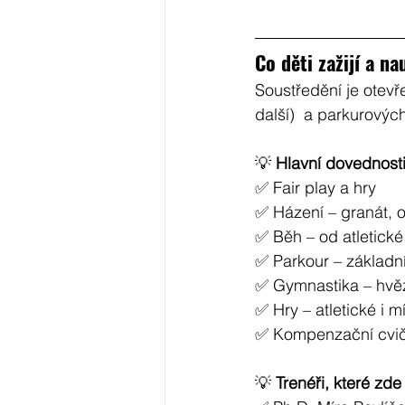
Co děti zažijí a na
Soustředění je otevře
další)  a parkurovýc
💡 
Hlavní dovednosti 
✅ Fair play a hry
✅ Házení – granát, o
✅ Běh – od atletick
✅ Parkour – základní
✅ Gymnastika – hvěz
✅ Hry – atletické i m
✅ Kompenzační cviče
💡 
Trenéři, které zde