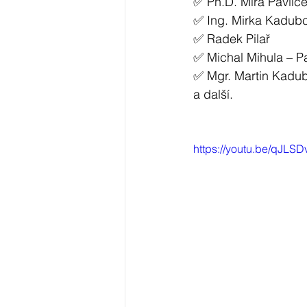
✅ Ph.D. Míra Pavlíče
✅ Ing. Mirka Kadub
✅ Radek Pilař 
✅ Michal Mihula – P
✅ Mgr. Martin Kadu
a další.
https://youtu.be/qJLS