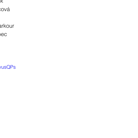
k 
cová 
arkour 
bec
DvusQPs