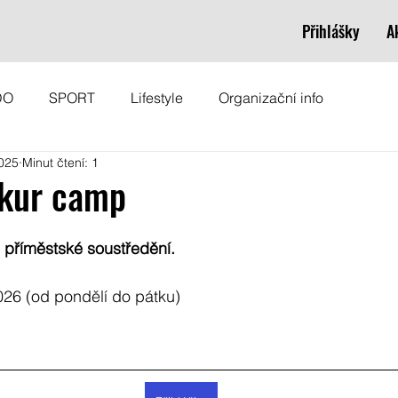
Přihlášky
A
DO
SPORT
Lifestyle
Organizační info
2025
Minut čtení: 1
rkur camp
é příměstské soustředění.
2026 (od pondělí do pátku)