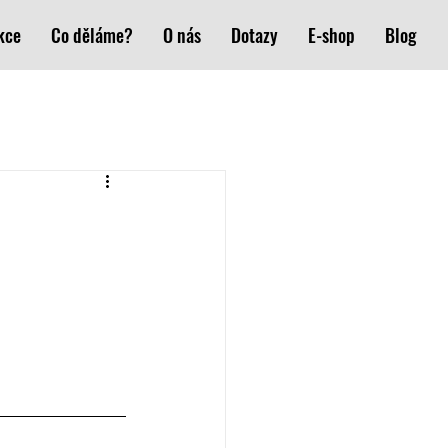
kce
Co děláme?
O nás
Dotazy
E-shop
Blog