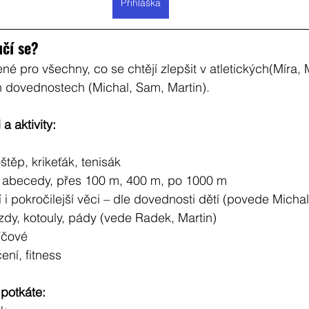
Přihláška
učí se?
né pro všechny, co se chtějí zlepšit v atletických(Míra, 
h dovednostech (Michal, Sam, Martin).
a aktivity:
štěp, krikeťák, tenisák
é abecedy, přes 100 m, 400 m, po 1000 m
 i pokročilejší věci – dle dovednosti dětí (povede Micha
dy, kotouly, pády (vede Radek, Martin)
íčové 
ní, fitness
 potkáte: