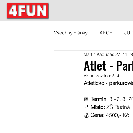
Všechny články
AKCE
JU
Martin Kadubec
27. 11. 
Atlet - Pa
Aktualizováno:
5. 4.
Atleticko - parkurov
📅 
Termín:
 3.–7. 8. 
📍 
Místo:
 ZŠ Rudná
💰 
Cena:
 4500,- Kč