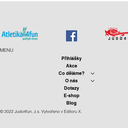
MENU
Přihlášky
Akce
Co děláme?
O nás
Dotazy
E-shop
Blog
© 2022 Judo4fun, z.s. Vytvořeno v E
ditoru X.