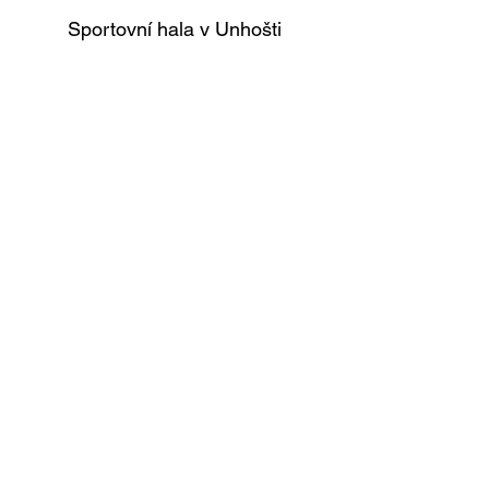
Sportovní hala v Unhošti
Vnitřní pro