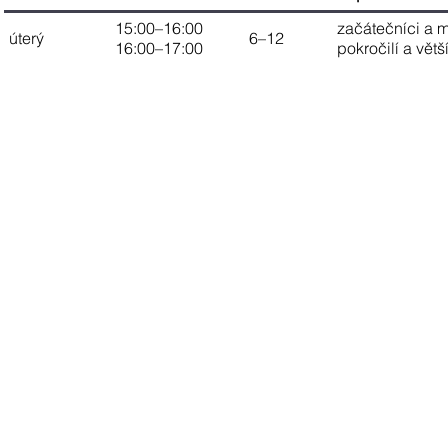
15:00–16:00
začátečníci a m
úterý
6–12
16:00–17:00
pokročilí a větší
NU
Přihlášky