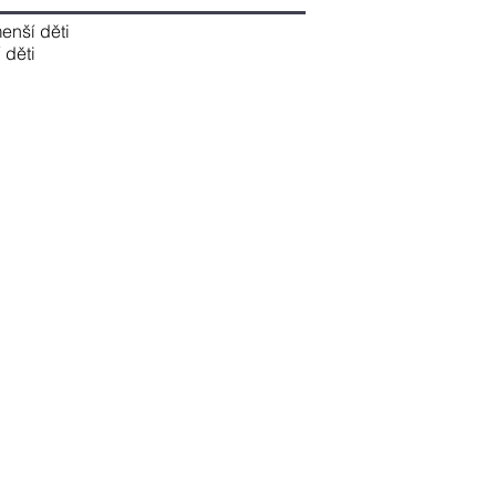
enší děti
 děti
Následující místo