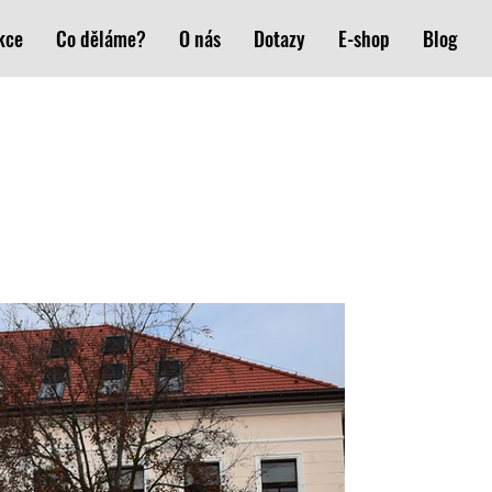
kce
Co děláme?
O nás
Dotazy
E-shop
Blog