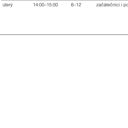
úterý
14:00–15:00
6–12
začátečníci i po
NU
Přihlášky
Akce