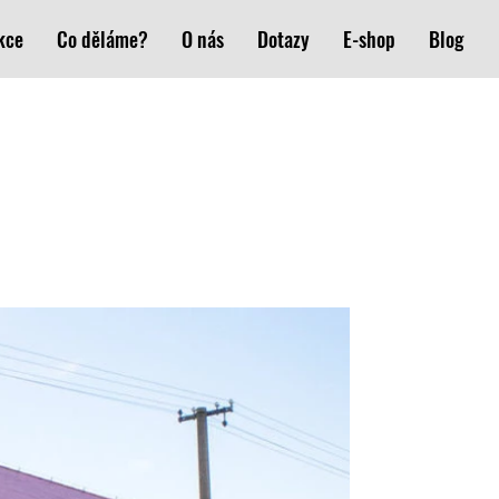
kce
Co děláme?
O nás
Dotazy
E-shop
Blog