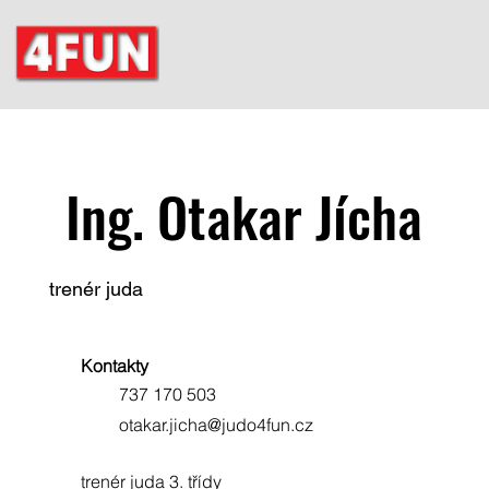
Ing. Otakar Jícha
trenér juda
Kontakty
737 170 503
otakar.jicha@judo4fun.cz
trenér juda 3. třídy