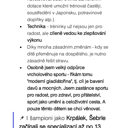
dotace které umožní trénovat častěji, 
soustředění v Japonsku, potravinové 
doplňky atp.)
Technika
 – tréninky už nejsou jen pro 
radost, ale 
cíleně vedou ke zlepšování 
výkonu
Díky mnoha zásadním změnám - kdy se 
dítě přeměnuje na dospělého, je nutno 
zásadně řešit stravu.
Osobně jsem velký odpůrce 
vrcholového sportu - říkám tomu  
"moderní gladiátořina", tj. cíl je bavení 
davů a mocných. Jsem zastánce sportu 
pro radost, pro zdraví, pro přátelství, 
sport jako umění a celoživotní cesta. A 
pouze těmto dětem se chci věnovat.
📌 I šampioni jako 
Krpálek, Šebrle 
začínali se specializací až po 13 