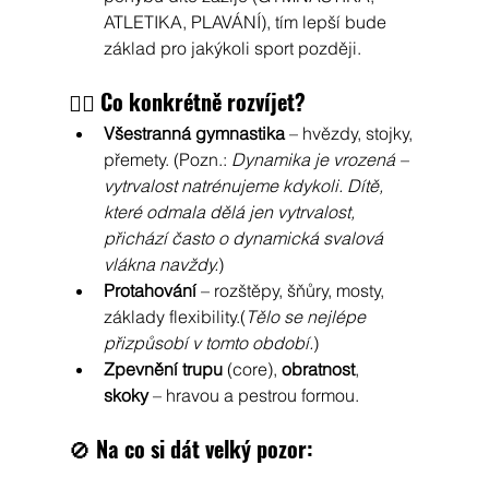
ATLETIKA, PLAVÁNÍ), tím lepší bude 
základ pro jakýkoli sport později.
🤸‍♂️ 
Co konkrétně rozvíjet?
Všestranná gymnastika
 – hvězdy, stojky, 
přemety. (Pozn.: 
Dynamika je vrozená – 
vytrvalost natrénujeme kdykoli. Dítě, 
které odmala dělá jen vytrvalost, 
přichází často o dynamická svalová 
vlákna navždy.
)
Protahování
 – rozštěpy, šňůry, mosty, 
základy flexibility.(
Tělo se nejlépe 
přizpůsobí v tomto období.
)
Zpevnění trupu
 (core), 
obratnost
, 
skoky
 – hravou a pestrou formou.
🚫 
Na co si dát velký pozor: