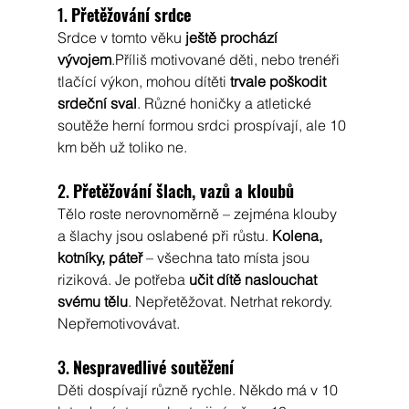
1. 
Přetěžování srdce
Srdce v tomto věku 
ještě prochází 
vývojem
.Příliš motivované děti, nebo trenéři 
tlačící výkon, mohou dítěti 
trvale poškodit 
srdeční sval
. Různé honičky a atletické 
soutěže herní formou srdci prospívají, ale 10 
km běh už toliko ne.
2. 
Přetěžování šlach, vazů a kloubů
Tělo roste nerovnoměrně – zejména klouby 
a šlachy jsou oslabené při růstu. 
Kolena, 
kotníky, páteř
 – všechna tato místa jsou 
riziková. Je potřeba 
učit dítě naslouchat 
svému tělu
. Nepřetěžovat. Netrhat rekordy. 
Nepřemotivovávat.
3. 
Nespravedlivé soutěžení
Děti dospívají různě rychle. Někdo má v 10 