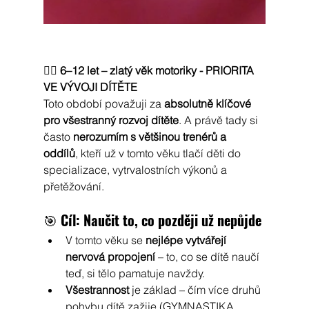
🏃‍♂️ 
6–12 let – zlatý věk motoriky - PRIORITA 
VE VÝVOJI DÍTĚTE
Toto období považuji za 
absolutně klíčové 
pro všestranný rozvoj dítěte
. A právě tady si 
často 
nerozumím s většinou trenérů a 
oddílů
, kteří už v tomto věku tlačí děti do 
specializace, vytrvalostních výkonů a 
přetěžování.
🎯 
Cíl: Naučit to, co později už nepůjde
V tomto věku se 
nejlépe vytvářejí 
nervová propojení
 – to, co se dítě naučí 
teď, si tělo pamatuje navždy.
Všestrannost
 je základ – čím více druhů 
pohybu dítě zažije (GYMNASTIKA, 