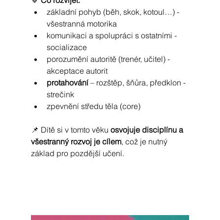
🔹 
Co rozvíjet:
základní pohyb (běh, skok, kotoul…) - 
všestranná motorika
komunikaci a spolupráci s ostatními - 
socializace
porozumění autoritě (trenér, učitel) - 
akceptace autorit
protahování
 – rozštěp, šňůra, předklon - 
strečink
zpevnění středu těla (core)
📌 Dítě si v tomto věku 
osvojuje disciplínu a 
všestranný rozvoj je cílem
, což je nutný 
základ pro pozdější učení.