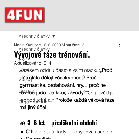
Všechny články
Martin Kadubec
16. 6. 2023
Minut čtení: 3
Všechny články
Vývojové fáze trénování.
AKCE
Aktualizováno:
5. 4.
V našem oddílu často slyším otázku:
„Proč 
JUDO
děti stále dělají všestrannost? Proč 
SPORT
gymnastika, protahování, hry… proč ne 
Lifestyle
rovnou judo, parkour, závody?“
Odpověď je 
jednoduchá:👉 
Protože každá věková fáze 
Organizační info
má jiný účel.
👶 
3–6 let – předškolní období
🔹 
Cíl:
 Získat základy – pohybové i sociální