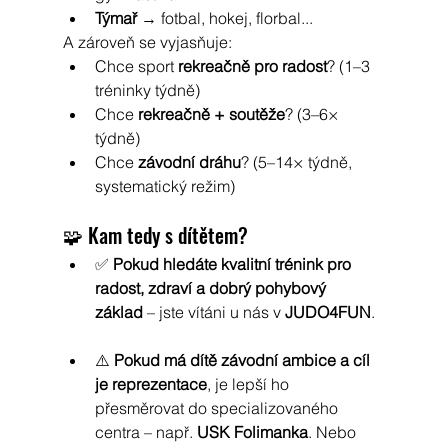
Týmař
 → fotbal, hokej, florbal...
A zároveň se vyjasňuje:
Chce sport 
rekreačně pro radost
? (1–3 
tréninky týdně)
Chce 
rekreačně + soutěže
? (3–6× 
týdně)
Chce 
závodní dráhu
? (5–14× týdně, 
systematický režim)
🧩 Kam tedy s dítětem?
✅ 
Pokud hledáte kvalitní trénink pro 
radost, zdraví a dobrý pohybový 
základ
 – jste vítáni u nás v 
JUDO4FUN
.
⚠️ 
Pokud má dítě závodní ambice a cíl 
je reprezentace
, je lepší ho 
přesměrovat do specializovaného 
centra – např. 
USK Folimanka
. Nebo 