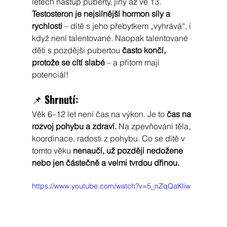
letech nástup puberty, jiný až ve 13. 
Testosteron je nejsilnější hormon síly a 
rychlosti
 – dítě s jeho přebytkem „vyhrává“, i 
když není talentované. Naopak talentované 
děti s pozdější pubertou 
často končí, 
protože se cítí slabé
 – a přitom mají 
potenciál!
📌 
Shrnutí:
Věk 6–12 let není čas na výkon. Je to 
čas na 
rozvoj pohybu a zdraví.
 Na zpevňování těla, 
koordinace, radosti z pohybu. Co se dítě v 
tomto věku 
nenaučí, už později nedožene 
nebo jen částečně a velmi tvrdou dřinou.
https://www.youtube.com/watch?v=5_nZqQaKIiw