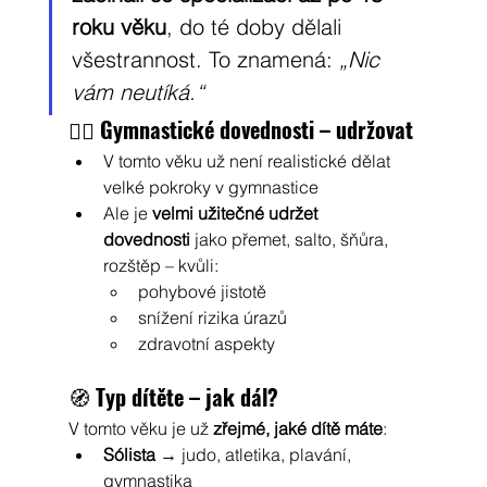
roku věku
, do té doby dělali 
všestrannost. To znamená: 
„Nic 
vám neutíká.“
🤸‍♂️ 
Gymnastické dovednosti – udržovat
V tomto věku už není realistické dělat 
velké pokroky v gymnastice
Ale je 
velmi užitečné udržet 
dovednosti
 jako přemet, salto, šňůra, 
rozštěp – kvůli:
pohybové jistotě
snížení rizika úrazů
zdravotní aspekty
🧭 
Typ dítěte – jak dál?
V tomto věku je už 
zřejmé, jaké dítě máte
:
Sólista
 → judo, atletika, plavání, 
gymnastika