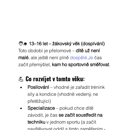
🧑‍🎓 
13–16 let – žákovský věk (dospívání)
Toto období je přelomové – 
dítě už není 
malé
, ale ještě není plně 
dospělé.Je
 čas 
začít přemýšlet, 
kam ho sportovně směřovat
.
💪 
Co rozvíjet v tomto věku:
Posilování
 – vhodné je zařadit trénink 
síly a kondice (vhodně vedený, ne 
přetěžující)
Specializace
 – pokud chce dítě 
závodit, je čas 
se začít soustředit na 
techniku
 v jednom sportu (a začít 
navštěvovat oddíl s tímto zaměřením - 